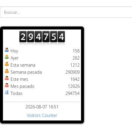
Hoy
158
Ayer
262
Esta semana
1212
Semana pasada
290909
Este mes
1642
Mes pasado
12626
Todas
294754
2026-08-07 16:51
Visitors Counter